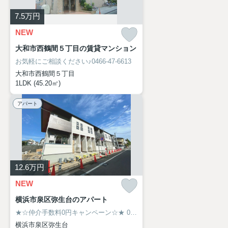
7.5
万円
NEW
大和市西鶴間５丁目の賃貸マンション
お気軽にご相談ください♪0466-47-6613
大和市西鶴間５丁目
1LDK (45.20㎡)
アパート
12.6
万円
NEW
横浜市泉区弥生台のアパート
★☆仲介手数料0円キャンペーン☆★
0466-47-6613
横浜市泉区弥生台