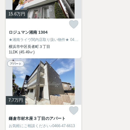
15.6
万円
ロジュマン湘南 1304
★湘南ライヴ関内店取り扱い物件★
045-319-6094
横浜市中区長者町３丁目
1LDK (45.49㎡)
アパート
7.7
万円
鎌倉市材木座３丁目のアパート
お気軽にご相談ください♪0466-47-6613